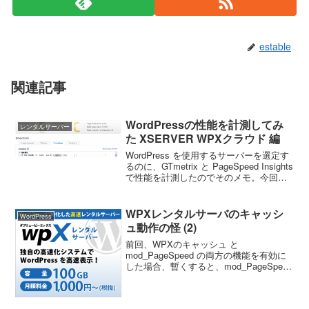
estable
関連記事
WordPressの性能を計測してみ
レンタルサーバー
た XSERVER WPXクラウド 編
WordPress を使用するサーバーを選定す
るのに、GTmetrix と PageSpeed Insights
で性能を計測したのでそのメモ。今回の
記事は、XSERVER の WPXクラウド 編
です。計測するコンテンツは、
WordPres...
WPXレンタルサーバのキャッシ
WordPress
ュ動作の怪 (2)
前回、WPXのキャッシュ と
mod_PageSpeed の両方の機能を有効に
した場合、暫くすると、mod_PageSpeed
で行われている CSS や JavaScript の圧
縮が解除？された状態になっている現象
が発生することを書きま...