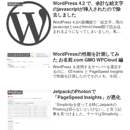
WordPress 4.2 で、余計な絵文字
WordPress
のjavascriptが挿入されたので除
去しました
WordPress 4.2の新機能で「絵文字」用の
javascriptとcssがhtmlのhead部で読み込
まれるようになってしまいました。私の
ブログでは使用しないので、削除しまし
たので、そのメモです。WordPress公式
のフォーラムに削...
WordPressの性能を計測してみ
レンタルサーバー
た お名前.com GMO WPCloud 編
WordPress を使用するサーバーを選定す
るのに、GTmetrix と PageSpeed Insights
で性能を計測したのでそのメモ。今回の
記事は、お名前.com の GMO WPCloud
編です。計測するコンテンツは、Word...
JetpackのPhotonで
WordPress
「PageSpeed Insights」が悪化
「Simplicityを使ってる時にJetpackの
Photonは切らないといけない」と言う記
事を見つけました。テーマはSimplicityを
使っていて、高速化はされていると思っ
てるんだけどおかしいなと思い、
PageSpeed Insigh...